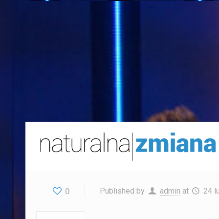
0
Published by
admin
at
24 l