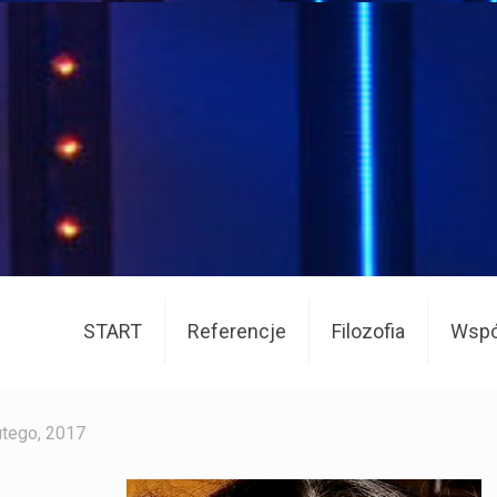
START
Referencje
Filozofia
Wspó
utego, 2017